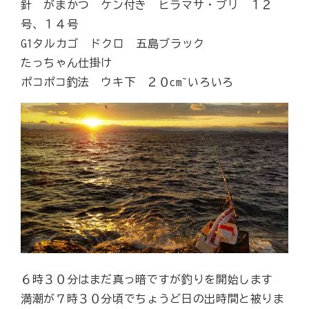
針 がまかつ ケン付き ヒラマサ・ブリ １２
号、１４号
G1タルカゴ ドクロ 五島ブラック
たっちゃん仕掛け
ポコポコ釣法 ウキ下 ２０cm~いろいろ
６時３０分はまだ真っ暗ですが釣りを開始します
満潮が７時３０分頃でちょうど日の出時間と被りま