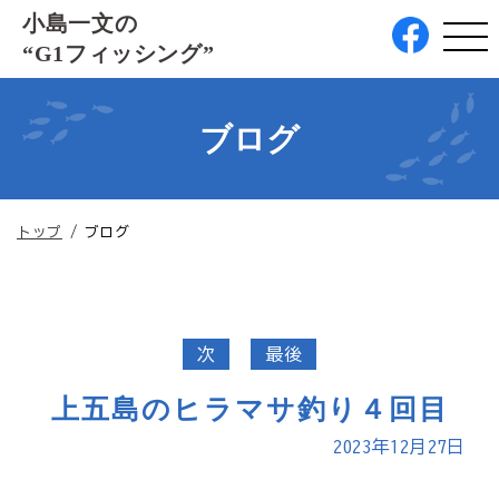
このページの本文へ
小島一文の
“G1フィッシング”
ブログ
現
トップ
/
ブログ
在
の
位
置：
次
最後
上五島のヒラマサ釣り４回目
2023年12月27日