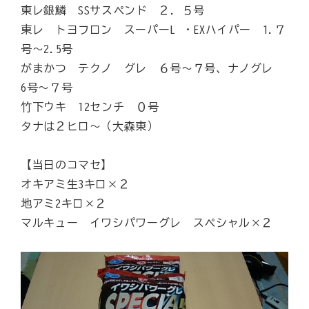
東レ銀鱗 SSサスペンド ２．５号
東レ トヨフロン スーパーL ・EXハイパー 1.７
号～2.5号
がまかつ テクノ グレ ６号～７号、ナノグレ
6号～７号
竹下ウキ 12センチ ０号
タナは２ヒロ～（大森東）
【当日のコマセ】
オキアミ生3キロ×２
地アミ2キロ×２
マルキュー イワシパワーグレ スペシャル×２