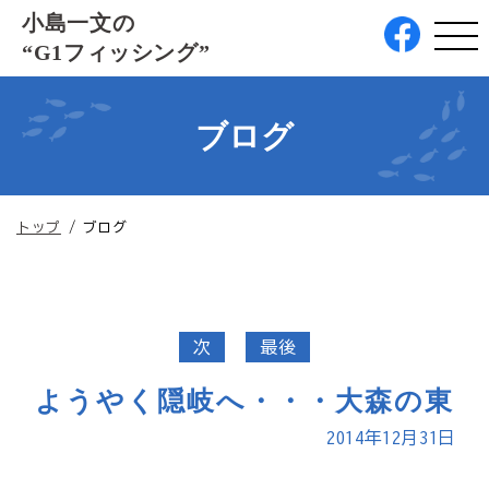
このページの本文へ
小島一文の
“G1フィッシング”
ブログ
現
トップ
/
ブログ
在
の
位
置：
次
最後
ようやく隠岐へ・・・大森の東
2014年12月31日