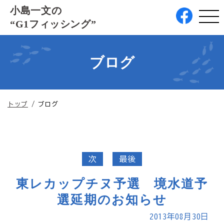
このページの本文へ
小島一文の
“G1フィッシング”
ブログ
現
トップ
/
ブログ
在
の
位
置：
次
最後
東レカップチヌ予選 境水道予
選延期のお知らせ
2013年08月30日