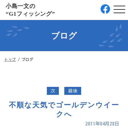
このページの本文へ
小島一文の
“G1フィッシング”
ブログ
現
トップ
/
ブログ
在
の
位
置：
次
最後
不順な天気でゴールデンウイー
クへ
2011年04月28日