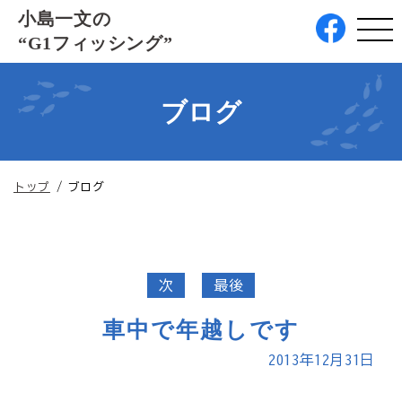
このページの本文へ
小島一文の
“G1フィッシング”
ブログ
現
トップ
/
ブログ
在
の
位
置：
次
最後
車中で年越しです
2013年12月31日