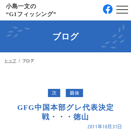
このページの本文へ
小島一文の
“G1フィッシング”
ブログ
現
トップ
/
ブログ
在
の
位
置：
次
最後
GFG中国本部グレ代表決定
戦・・・徳山
2011年10月31日