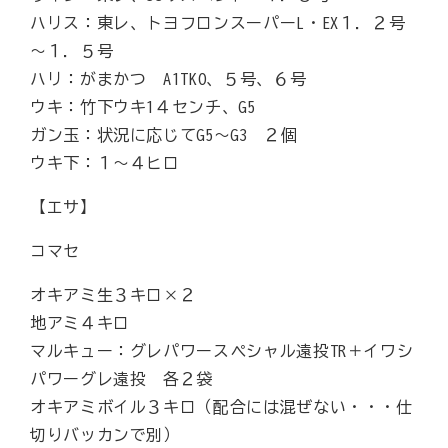
ハリス：東レ、トヨフロンスーパーL・EX１．２号
～１．５号
ハリ：がまかつ A1TKO、５号、６号
ウキ：竹下ウキ1４センチ、G5
ガン玉：状況に応じてG5～G3 ２個
ウキ下：１～４ヒロ
【エサ】
コマセ
オキアミ生３キロ×２
地アミ４キロ
マルキュー：グレパワースペシャル遠投TR＋イワシ
パワーグレ遠投 各２袋
オキアミボイル３キロ（配合には混ぜない・・・仕
切りバッカンで別）