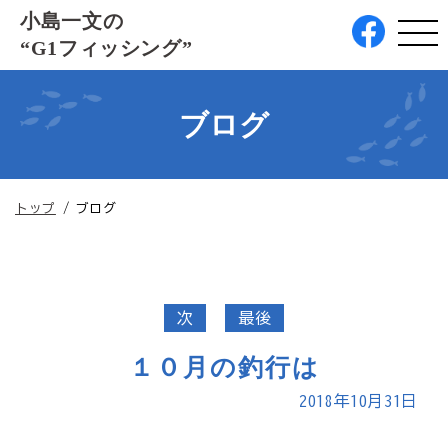
このページの本文へ
小島一文の
“G1フィッシング”
ブログ
現
トップ
/
ブログ
在
の
位
置：
次
最後
１０月の釣行は
2018年10月31日