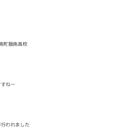
南町飯南高校
ですねー
が行われました