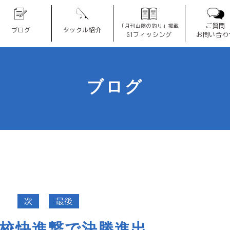
ご質問
「月刊山陰の釣り」掲載
ブログ
タックル紹介
G1フィッシング
お問い合わ
ブログ
次
最後
校快進撃で決勝進出