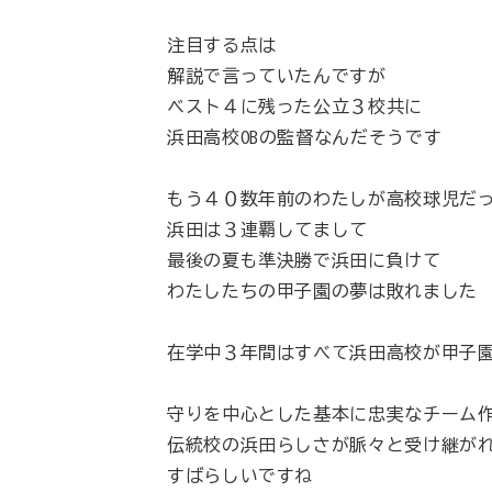
注目する点は
解説で言っていたんですが
ベスト４に残った公立３校共に
浜田高校OBの監督なんだそうです
もう４０数年前のわたしが高校球児だ
浜田は３連覇してまして
最後の夏も準決勝で浜田に負けて
わたしたちの甲子園の夢は敗れました
在学中３年間はすべて浜田高校が甲子
守りを中心とした基本に忠実なチーム
伝統校の浜田らしさが脈々と受け継が
すばらしいですね