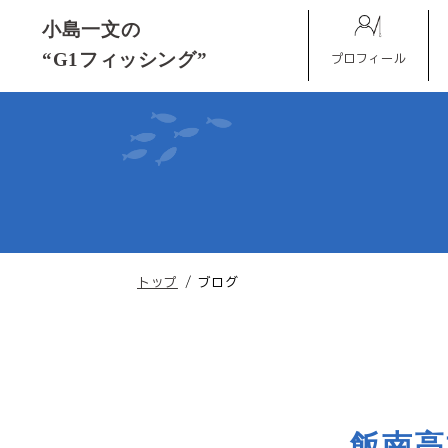
このページの本文へ
小島一文の
“G1フィッシング”
プロフィール
現
トップ
/
ブログ
在
の
位
置：
飯南高