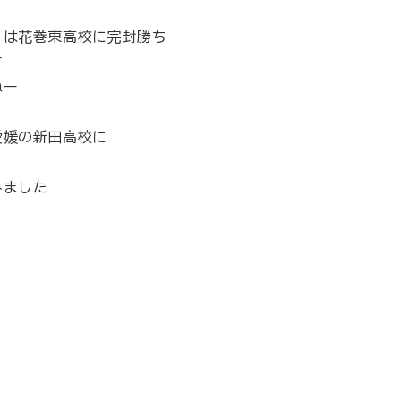
」は花巻東高校に完封勝ち
す
ねー
愛媛の新田高校に
みました