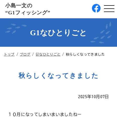
このページの本文へ
小島一文の
“G1フィッシング”
G1なひとりごと
現
トップ
/
ブログ
/
G1なひとりごと
/
秋らしくなってきました
在
の
位
秋らしくなってきました
置：
2025年10月07日
１０月になってしまいまいましたねー