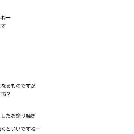
いねー
ます
？
になるものですが
事態？
としたお祭り騒ぎ
続くといいですねー