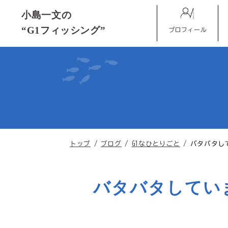
このページの本文へ
小島一文の
“G1フィッシング”
プロフィール
現
トップ
/
ブログ
/
G1なひとりごと
/
バタバタし
在
の
位
バタバタしてい
置：