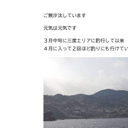
ご無沙汰しています
元気は元気です
３月中旬に三度エリアに釣行して以来
４月に入って２回ほど釣りにも行けて