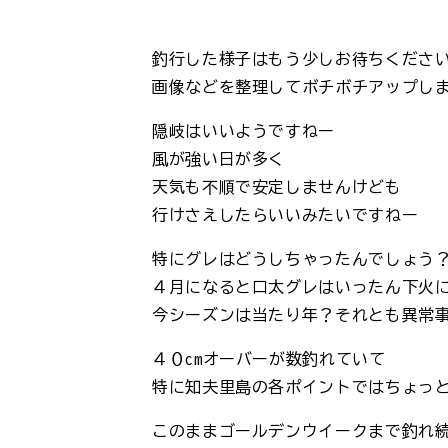
釣行した様子はもう少しお待ちくださ
画像などを整理してボチボチアップし
隠岐はいいようですねー
風が強い日が多く
天気も不順で安定しませんけども
行けさえしたらいいみたいですねー
特にグレはどうしちゃったんでしょう
４月になると口太グレはいったん下火
今シーズンは当たり年？それとも異常
４０cmオーバーが数釣れていて
特に知夫里島の各ポイントではちょっ
このままゴールデンウイークまで釣れ