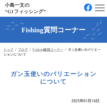
このページの本文へ
小島一文の
“G1フィッシング”
Fishing質問コーナー
現
トップ
/
ブログ
/
Fishing質問コーナー
/
ガン玉使いのバリエー
在
ションについて
の
位
置：
ガン玉使いのバリエーション
について
2025年01月16日