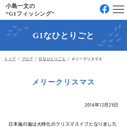
このページの本文へ
小島一文の
“G1フィッシング”
G1なひとりごと
現
トップ
/
ブログ
/
G1なひとりごと
/
メリークリスマス
在
の
位
メリークリスマス
置：
2016年12月25日
日本海の海は大時化のクリスマスイブとなりました