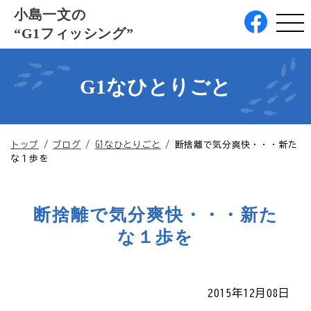
このページの本文へ
小島一文の
“G1フィッシング”
G1なひとりごと
現
トップ
/
ブログ
/
G1なひとりごと
/
断捨離で気分爽快・・・新た
在
な１歩を
の
位
置：
断捨離で気分爽快・・・新た
な１歩を
2015年12月08日