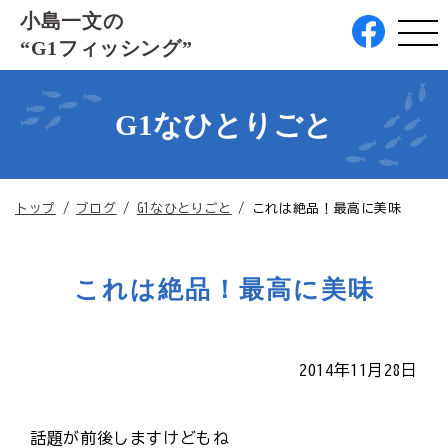
このページの本文へ
小島一文の
“G1フィッシング”
G1なひとりごと
現
トップ
/
ブログ
/
G1なひとりごと
/
これは絶品！最高に美味
在
の
位
これは絶品！最高に美味
置：
2014年11月28日
話題が前後しますけどもね