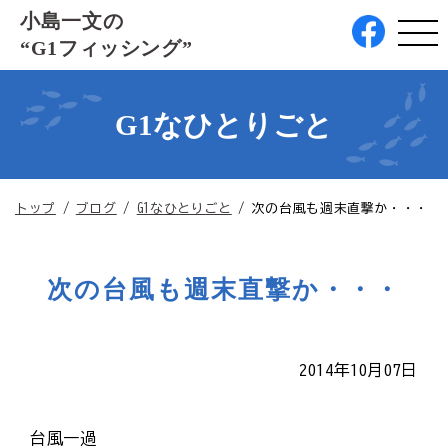
このページの本文へ
小島一文の
“G1フィッシング”
G1なひとりごと
現
トップ
/
ブログ
/
G1なひとりごと
/
次の台風も週末直撃か・・・
在
の
位
次の台風も週末直撃か・・・
置：
2014年10月07日
台風一過