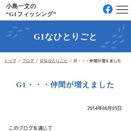
このページの本文へ
小島一文の
“G1フィッシング”
G1なひとりごと
現
トップ
/
ブログ
/
G1なひとりごと
/
G1・・・仲間が増えました
在
の
位
G1・・・仲間が増えました
置：
2014年06月05日
このブログを通じて