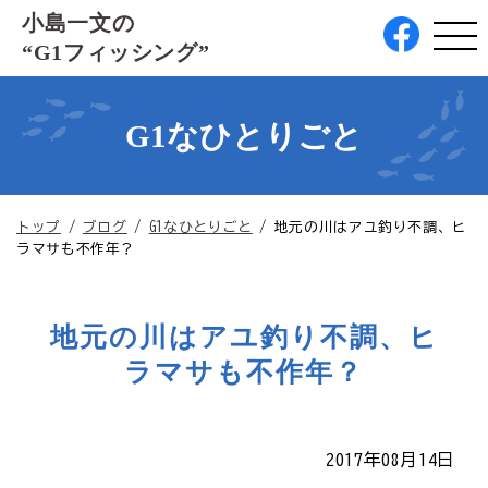
このページの本文へ
小島一文の
“G1フィッシング”
G1なひとりごと
現
トップ
/
ブログ
/
G1なひとりごと
/
地元の川はアユ釣り不調、ヒ
在
ラマサも不作年？
の
位
置：
地元の川はアユ釣り不調、ヒ
ラマサも不作年？
2017年08月14日