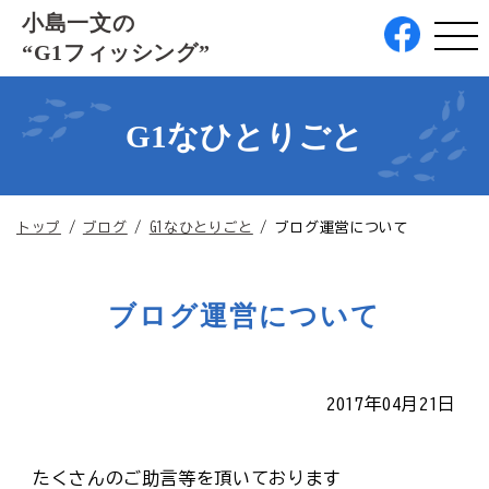
このページの本文へ
小島一文の
“G1フィッシング”
G1なひとりごと
現
トップ
/
ブログ
/
G1なひとりごと
/
ブログ運営について
在
の
位
ブログ運営について
置：
2017年04月21日
たくさんのご助言等を頂いております