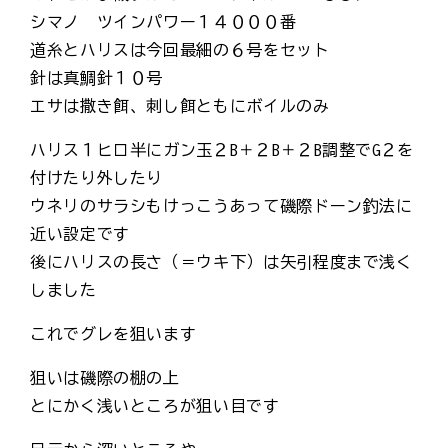
シマノ ツインパワー１４０００番
道糸とハリスは今回最細の６号をセット
針は真鯛針１０号
エサは撒き餌、刺し餌ともにボイルのみ
ハリス１ヒロ半にガン玉２B＋２B＋２B調整でG２を
付けたり外したり
ウネリのサラシもけっこうあって磯際ドーン釣法に
近い設定です
後にハリスの長さ（＝ウキ下）は矢引程度まで浅く
しました
これでグレを狙います
狙いは磯際の棚の上
とにかく浅いところが狙い目です