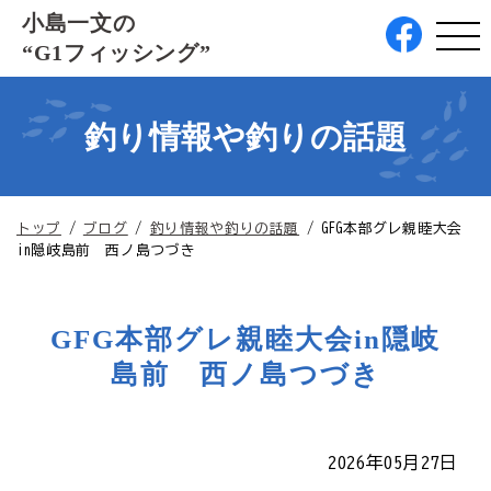
このページの本文へ
小島一文の
“G1フィッシング”
釣り情報や釣りの話題
現
トップ
/
ブログ
/
釣り情報や釣りの話題
/
GFG本部グレ親睦大会
在
in隠岐島前 西ノ島つづき
の
位
置：
GFG本部グレ親睦大会in隠岐
島前 西ノ島つづき
2026年05月27日