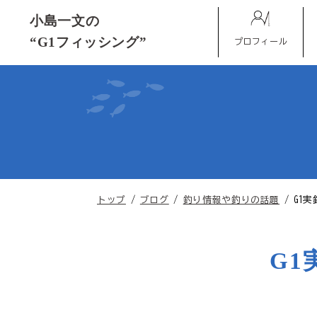
このページの本文へ
小島一文の
“G1フィッシング”
プロフィール
現
トップ
/
ブログ
/
釣り情報や釣りの話題
/
G1
在
の
位
G1
置：