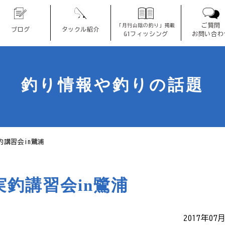
ご質問
「月刊山陰の釣り」掲載
ブログ
タックル紹介
G1フィッシング
お問い合わ
釣り情報や釣りの話題
実釣講習会in鷺浦
実釣講習会in鷺浦
2017年07