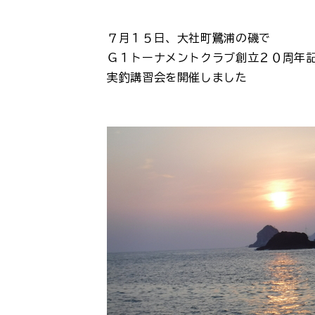
７月１５日、大社町鷺浦の磯で
Ｇ１トーナメントクラブ創立２０周年
実釣講習会を開催しました