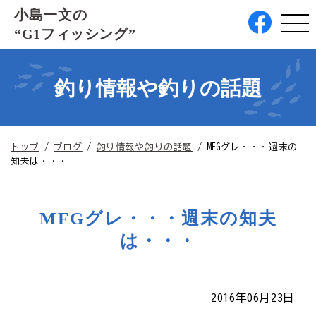
このページの本文へ
小島一文の
“G1フィッシング”
釣り情報や釣りの話題
現
トップ
/
ブログ
/
釣り情報や釣りの話題
/
MFGグレ・・・週末の
在
知夫は・・・
の
位
置：
MFGグレ・・・週末の知夫
は・・・
2016年06月23日