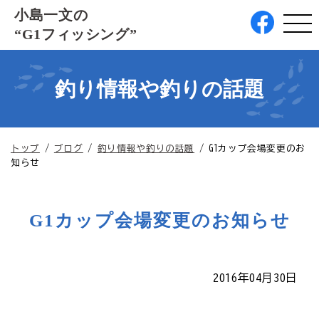
このページの本文へ
小島一文の
“G1フィッシング”
釣り情報や釣りの話題
現
トップ
/
ブログ
/
釣り情報や釣りの話題
/
G1カップ会場変更のお
在
知らせ
の
位
置：
G1カップ会場変更のお知らせ
2016年04月30日