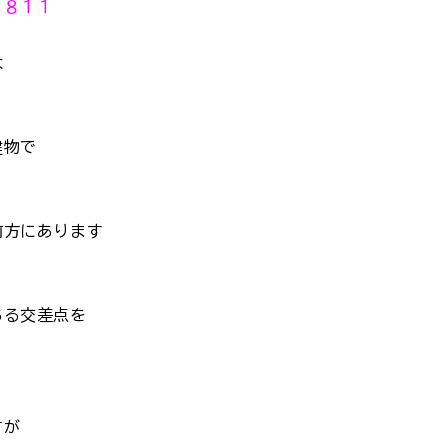
８１１
は
建物で
前方にあります
ある交差点を
すが