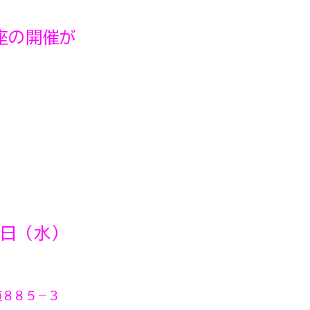
座の開催が
日（水）
道８８５－３