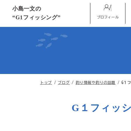
このページの本文へ
小島一文の
“G1フィッシング”
プロフィール
現
トップ
/
ブログ
/
釣り情報や釣りの話題
/
G１
在
の
位
G１フィッ
置：