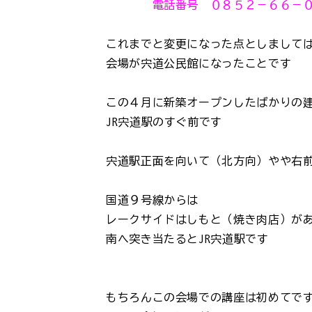
電話番号 ０８５２－６６－０
これまでと変更になった点としまして
会場が宍道公民館になったことです
この４月に新築オープンしたばかりの
JR宍道駅のすぐ前です
宍道駅正面を向いて（北方向）やや右
国道９号線からは
レークサイドはしもと（焼き肉店）が
南へ突き当たるとJR宍道駅です
もちろんこの会場での講座は初めてで