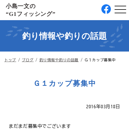
このページの本文へ
小島一文の
“G1フィッシング”
釣り情報や釣りの話題
現
トップ
/
ブログ
/
釣り情報や釣りの話題
/
Ｇ１カップ募集中
在
の
位
Ｇ１カップ募集中
置：
2016年03月18日
まだまだ募集中でございます