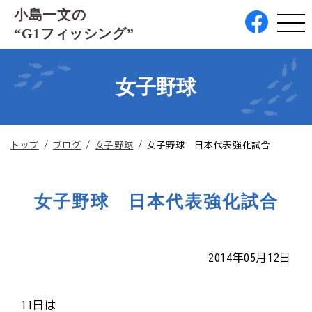
このページの本文へ
小島一文の
“G1フィッシング”
女子野球
現
トップ
/
ブログ
/
女子野球
/
女子野球 日本代表強化試合
在
の
位
女子野球 日本代表強化試合
置：
2014年05月12日
11日は