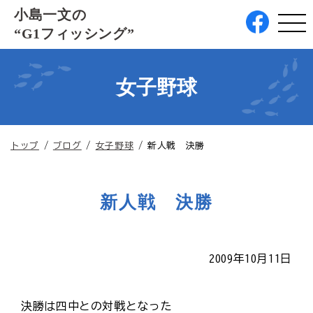
このページの本文へ
小島一文の
“G1フィッシング”
女子野球
現
トップ
/
ブログ
/
女子野球
/
新人戦 決勝
在
の
位
新人戦 決勝
置：
2009年10月11日
決勝は四中との対戦となった