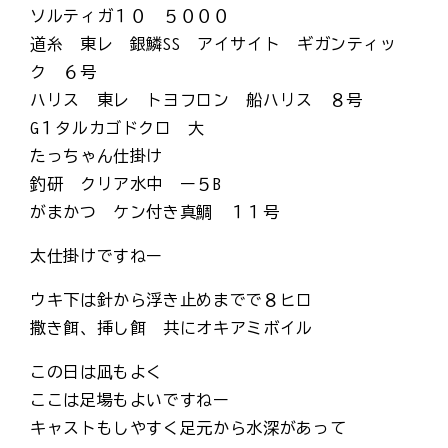
ソルティガ１０ ５０００
道糸 東レ 銀鱗SS アイサイト ギガンティッ
ク ６号
ハリス 東レ トヨフロン 船ハリス ８号
G１タルカゴドクロ 大
たっちゃん仕掛け
釣研 クリア水中 ー５B
がまかつ ケン付き真鯛 １１号
太仕掛けですねー
ウキ下は針から浮き止めまでで８ヒロ
撒き餌、挿し餌 共にオキアミボイル
この日は凪もよく
ここは足場もよいですねー
キャストもしやすく足元から水深があって