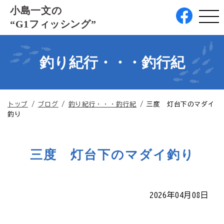
このページの本文へ
小島一文の
“G1フィッシング”
釣り紀行・・・釣行紀
現
トップ
/
ブログ
/
釣り紀行・・・釣行紀
/
三度 灯台下のマダイ
在
釣り
の
位
置：
三度 灯台下のマダイ釣り
2026年04月08日