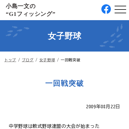
このページの本文へ
小島一文の
“G1フィッシング”
女子野球
現
トップ
/
ブログ
/
女子野球
/
一回戦突破
在
の
位
一回戦突破
置：
2009年08月22日
中学野球は軟式野球連盟の大会が始まった