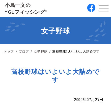
このページの本文へ
小島一文の
“G1フィッシング”
女子野球
現
トップ
/
ブログ
/
女子野球
/
高校野球はいよいよ大詰めです
在
の
位
高校野球はいよいよ大詰めで
置：
す
2009年07月27日