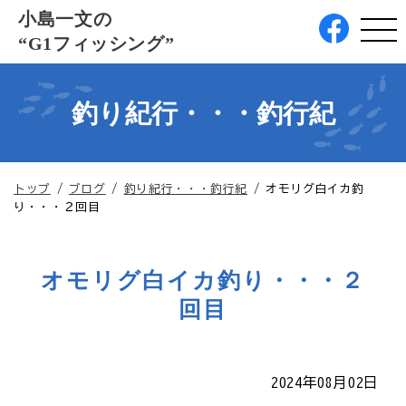
このページの本文へ
小島一文の
“G1フィッシング”
釣り紀行・・・釣行紀
現
トップ
/
ブログ
/
釣り紀行・・・釣行紀
/
オモリグ白イカ釣
在
り・・・２回目
の
位
置：
オモリグ白イカ釣り・・・２
回目
2024年08月02日