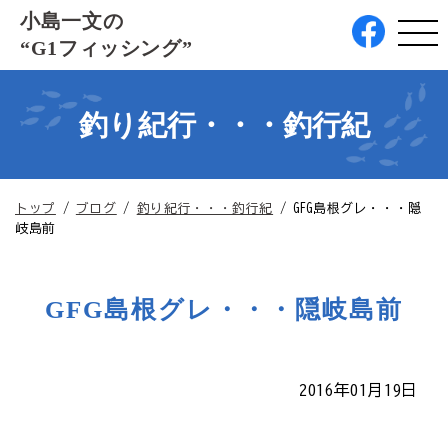
このページの本文へ
小島一文の
“G1フィッシング”
釣り紀行・・・釣行紀
現
トップ
/
ブログ
/
釣り紀行・・・釣行紀
/
GFG島根グレ・・・隠
在
岐島前
の
位
置：
GFG島根グレ・・・隠岐島前
2016年01月19日