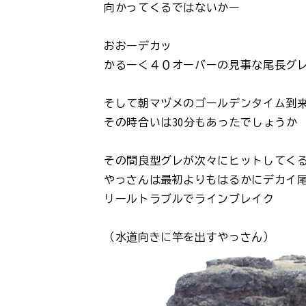
向かってくるではないかー
おおーデカッ
かるーく４０オーバーの見事な尾長グ
そして朝マヅメのゴールデンタイム到
その時合いは30分もあったでしょうか
その間良型グレが次々にヒットしてく
やっさんは最初よりもはるかにデカイ
リールトラブルでラインブレイク
（水道向きに竿を出すやっさん）