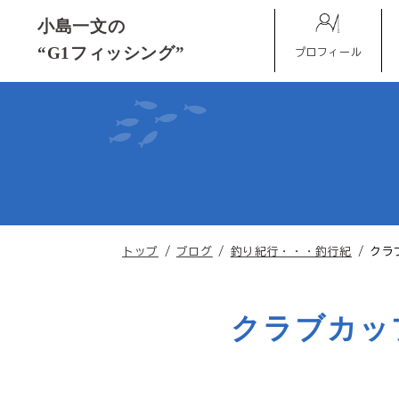
このページの本文へ
小島一文の
“G1フィッシング”
プロフィール
現
トップ
/
ブログ
/
釣り紀行・・・釣行紀
/
クラ
在
の
位
クラブカッ
置：