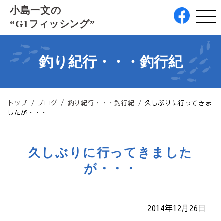
このページの本文へ
小島一文の
“G1フィッシング”
釣り紀行・・・釣行紀
現
トップ
/
ブログ
/
釣り紀行・・・釣行紀
/
久しぶりに行ってきま
在
したが・・・
の
位
置：
久しぶりに行ってきました
が・・・
2014年12月26日