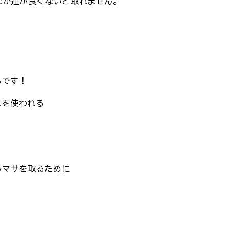
かなか運が良くないと取れません。
、
ろです！
スを使われる
ラマサを取るために