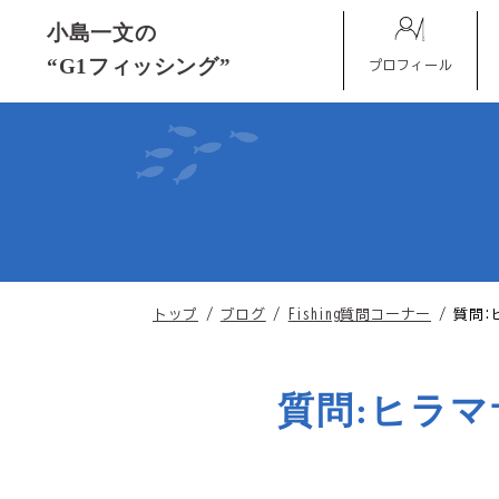
このページの本文へ
小島一文の
“G1フィッシング”
プロフィール
現
トップ
/
ブログ
/
Fishing質問コーナー
/
質問:
在
の
位
質問:ヒラ
置：