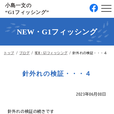
このページの本文へ
小島一文の
“G1フィッシング”
NEW・G1フィッシング
現
トップ
/
ブログ
/
NEW・G1フィッシング
/
針外れの検証・・・４
在
の
位
針外れの検証・・・４
置：
2023年06月08日
針外れの検証の続きです