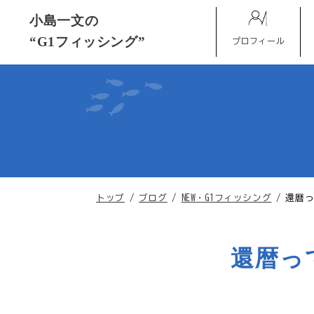
このページの本文へ
小島一文の
“G1フィッシング”
プロフィール
現
トップ
/
ブログ
/
NEW・G1フィッシング
/
還暦
在
の
位
還暦っ
置：