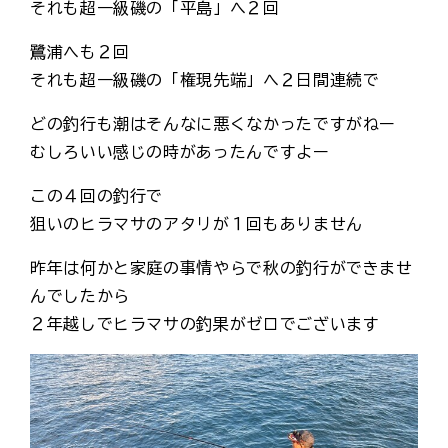
それも超一級磯の「平島」へ２回
鷺浦へも２回
それも超一級磯の「権現先端」へ２日間連続で
どの釣行も潮はそんなに悪くなかったですがねー
むしろいい感じの時があったんですよー
この４回の釣行で
狙いのヒラマサのアタリが１回もありません
昨年は何かと家庭の事情やらで秋の釣行ができませ
んでしたから
２年越しでヒラマサの釣果がゼロでございます