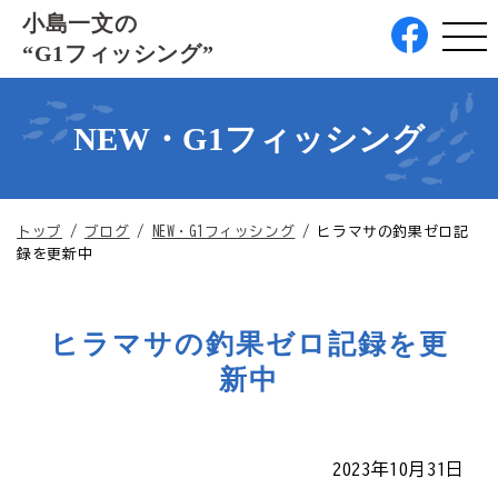
このページの本文へ
小島一文の
“G1フィッシング”
NEW・G1フィッシング
現
トップ
/
ブログ
/
NEW・G1フィッシング
/
ヒラマサの釣果ゼロ記
在
録を更新中
の
位
置：
ヒラマサの釣果ゼロ記録を更
新中
2023年10月31日