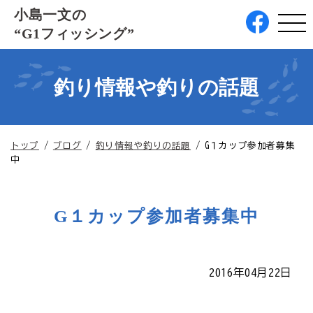
このページの本文へ
小島一文の
“G1フィッシング”
釣り情報や釣りの話題
現
トップ
/
ブログ
/
釣り情報や釣りの話題
/
G１カップ参加者募集
在
中
の
位
置：
G１カップ参加者募集中
2016年04月22日