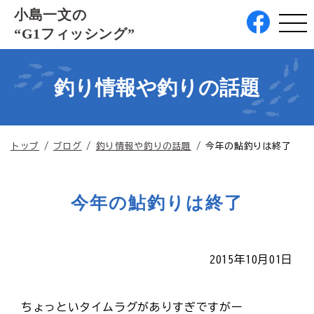
このページの本文へ
小島一文の
“G1フィッシング”
釣り情報や釣りの話題
現
トップ
/
ブログ
/
釣り情報や釣りの話題
/
今年の鮎釣りは終了
在
の
位
今年の鮎釣りは終了
置：
2015年10月01日
ちょっといタイムラグがありすぎですがー