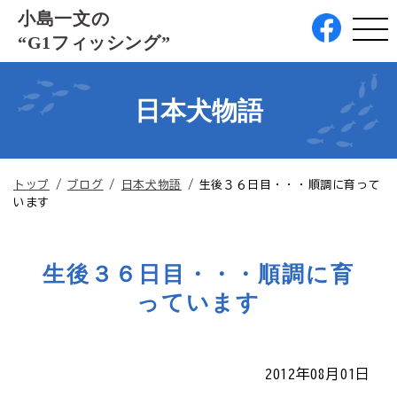
このページの本文へ
小島一文の
“G1フィッシング”
日本犬物語
現
トップ
/
ブログ
/
日本犬物語
/
生後３６日目・・・順調に育って
在
います
の
位
置：
生後３６日目・・・順調に育
っています
2012年08月01日