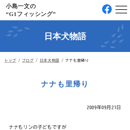
このページの本文へ
小島一文の
“G1フィッシング”
日本犬物語
現
トップ
/
ブログ
/
日本犬物語
/
ナナも里帰り
在
の
位
ナナも里帰り
置：
2009年09月21日
ナナもリンの子どもですが