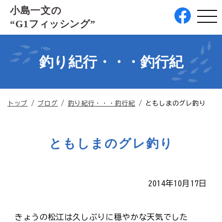
このページの本文へ
小島一文の
“G1フィッシング”
釣り紀行・・・釣行紀
現
トップ
/
ブログ
/
釣り紀行・・・釣行紀
/
ともしまのグレ釣り
在
の
位
ともしまのグレ釣り
置：
2014年10月17日
きょうの松江は久しぶりに穏やかな天気でした