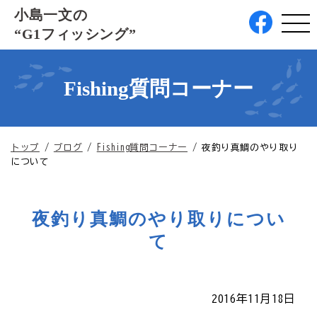
このページの本文へ
小島一文の
“G1フィッシング”
Fishing質問コーナー
現
トップ
/
ブログ
/
Fishing質問コーナー
/
夜釣り真鯛のやり取り
在
について
の
位
置：
夜釣り真鯛のやり取りについ
て
2016年11月18日