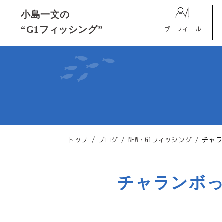
このページの本文へ
小島一文の
“G1フィッシング”
プロフィール
現
トップ
/
ブログ
/
NEW・G1フィッシング
/
チャ
在
の
位
チャランボ
置：