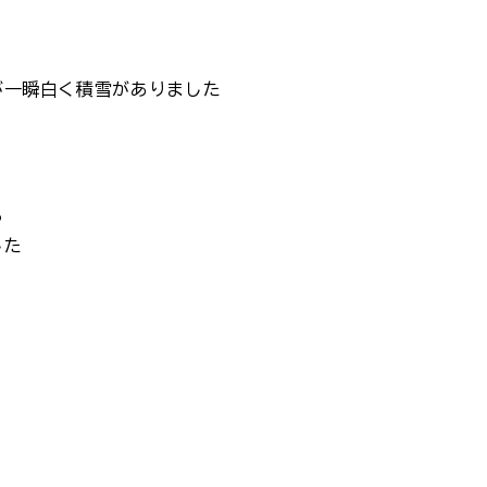
が一瞬白く積雪がありました
ら
した