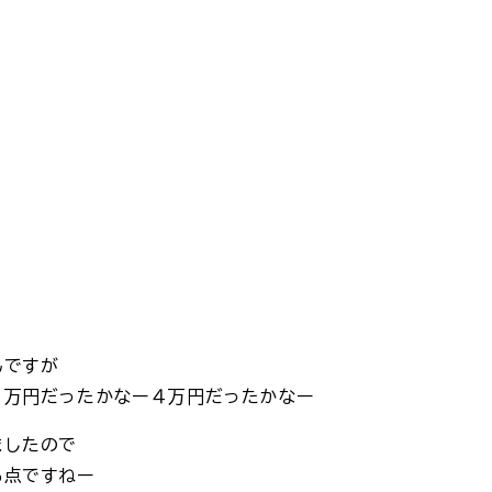
んですが
３万円だったかなー４万円だったかなー
ましたので
る点ですねー